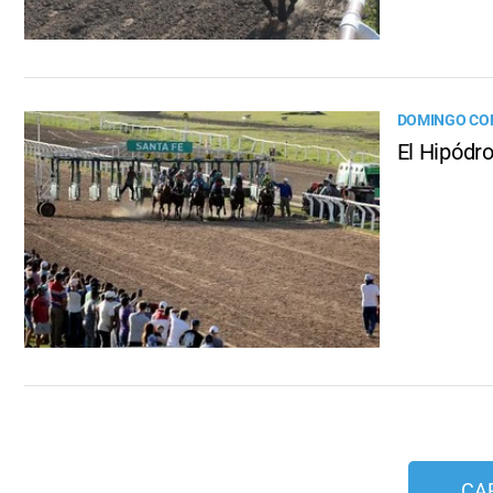
DOMINGO CO
El Hipódr
CA