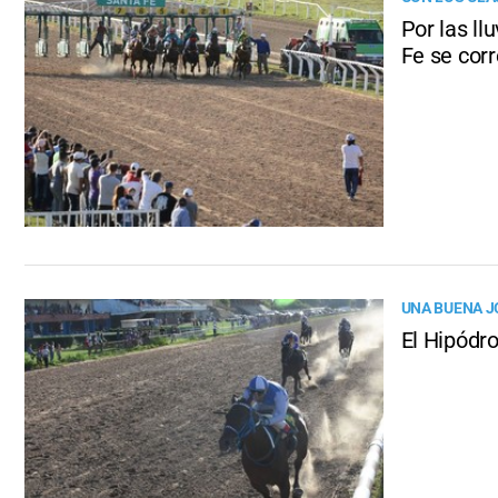
Por las ll
Fe se corr
UNA BUENA J
El Hipódr