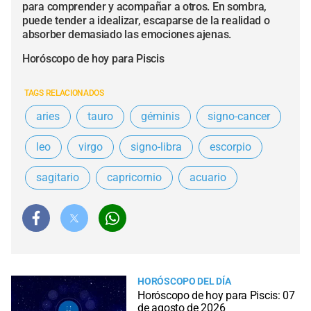
para comprender y acompañar a otros. En sombra,
puede tender a idealizar, escaparse de la realidad o
absorber demasiado las emociones ajenas.
Horóscopo de hoy para Piscis
TAGS RELACIONADOS
aries
tauro
géminis
signo-cancer
leo
virgo
signo-libra
escorpio
sagitario
capricornio
acuario
HORÓSCOPO DEL DÍA
Horóscopo de hoy para Piscis: 07
de agosto de 2026