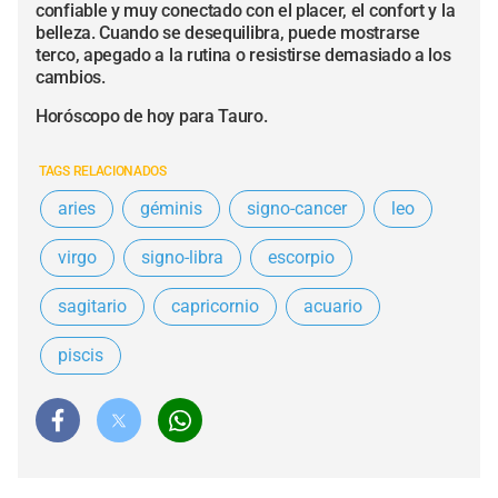
confiable y muy conectado con el placer, el confort y la
belleza. Cuando se desequilibra, puede mostrarse
terco, apegado a la rutina o resistirse demasiado a los
cambios.
Horóscopo de hoy para Tauro.
TAGS RELACIONADOS
aries
géminis
signo-cancer
leo
virgo
signo-libra
escorpio
sagitario
capricornio
acuario
piscis