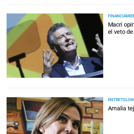
FINANCIAMI
Macri opi
el veto de
ENTRETELONE
Amalia te