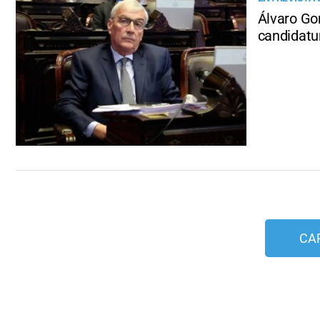
Álvaro Gon
candidatu
CA