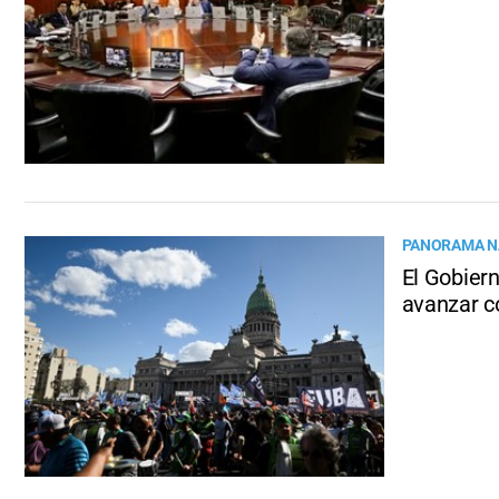
PANORAMA N
El Gobiern
avanzar co