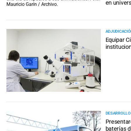
en univer
ADJUDICACI
Equipar C
institucio
DESARROLLO
Presentar
baterías de