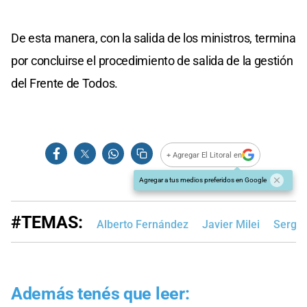
De esta manera, con la salida de los ministros, termina
por concluirse el procedimiento de salida de la gestión
del Frente de Todos.
+ Agregar El Litoral en
Agregar a tus medios preferidos en Google
#TEMAS:
Alberto Fernández
Javier Milei
Sergi
Además tenés que leer: