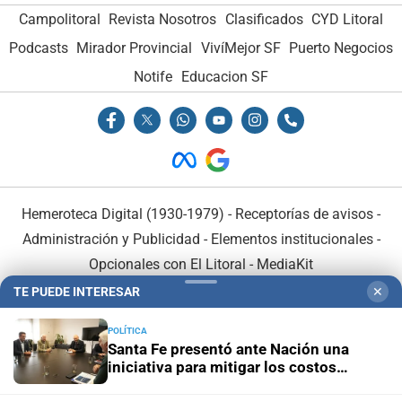
Campolitoral
Revista Nosotros
Clasificados
CYD Litoral
Podcasts
Mirador Provincial
VivíMejor SF
Puerto Negocios
Notife
Educacion SF
Hemeroteca Digital (1930-1979)
-
Receptorías de avisos
-
Administración y Publicidad
-
Elementos institucionales
-
Opcionales con El Litoral
-
MediaKit
TE PUEDE INTERESAR
✕
El Litoral es miembro de:
POLÍTICA
Santa Fe presentó ante Nación una
iniciativa para mitigar los costos
energéticos en la industria