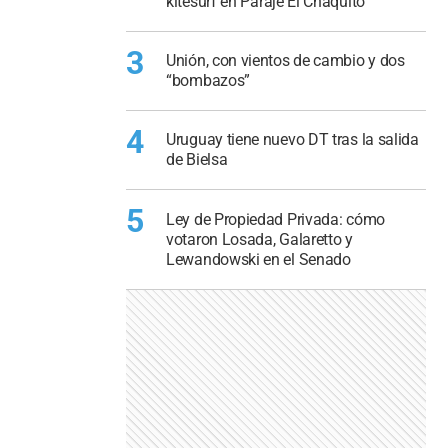
kitesurf en Paraje El Chaquito
3
Unión, con vientos de cambio y dos
“bombazos”
4
Uruguay tiene nuevo DT tras la salida
de Bielsa
5
Ley de Propiedad Privada: cómo
votaron Losada, Galaretto y
Lewandowski en el Senado