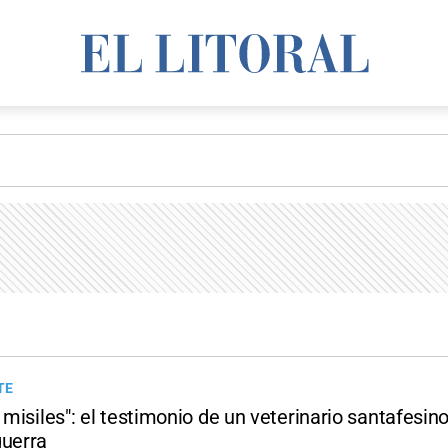
TE
o misiles": el testimonio de un veterinario santafesin
guerra