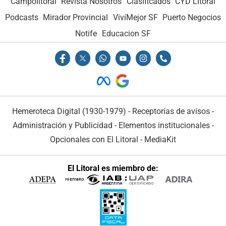
Campolitoral
Revista Nosotros
Clasificados
CYD Litoral
Podcasts
Mirador Provincial
VivíMejor SF
Puerto Negocios
Notife
Educacion SF
Hemeroteca Digital (1930-1979)
-
Receptorías de avisos
-
Administración y Publicidad
-
Elementos institucionales
-
Opcionales con El Litoral
-
MediaKit
El Litoral es miembro de: