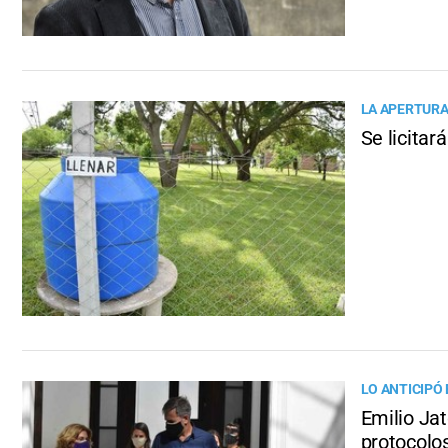
LA APERTURA
Se licitar
LO ANTICIPÓ 
Emilio Jat
protocolo