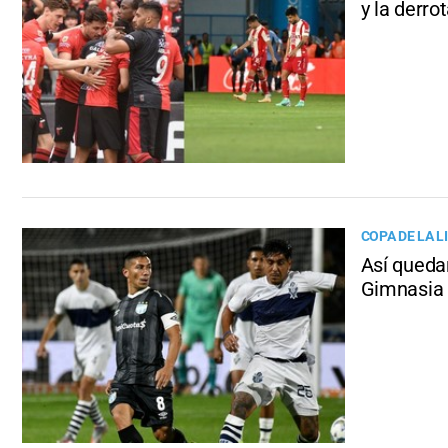
y la derro
COPA DE LA L
Así quedar
Gimnasia