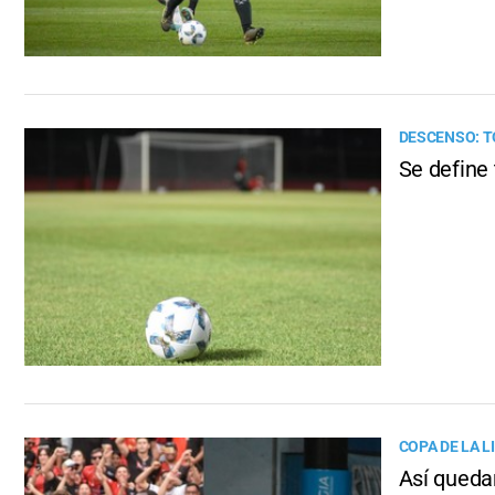
DESCENSO: T
Se define 
COPA DE LA L
Así quedar