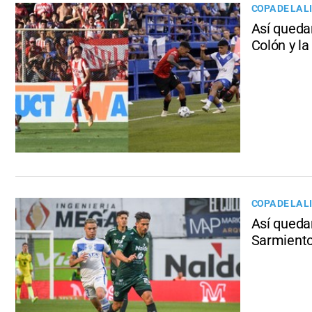
COPA DE LA L
Así quedar
Colón y la
COPA DE LA L
Así queda
Sarmient