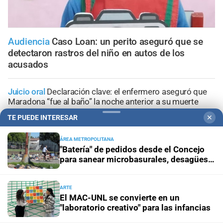
Audiencia
Caso Loan: un perito aseguró que se
detectaron rastros del niño en autos de los
acusados
Juicio oral
Declaración clave: el enfermero aseguró que
Maradona “fue al baño” la noche anterior a su muerte
TE PUEDE INTERESAR
✕
Santa Fe
Un hombre fue ejecutado de un tiro en la
espalda en la zona noroeste de la ciudad
ÁREA METROPOLITANA
"Batería" de pedidos desde el Concejo
para sanear microbasurales, desagües y
Santa Fe
Buscan intensamente a un hombre que
cunetas en Santa Fe
desapareció mientras practicaba kitesurf en Paraje El
Chaquito
ARTE
El MAC-UNL se convierte en un
"laboratorio creativo" para las infancias
Santa Fe
Secuestraron dos precarias “tumberas” en
distintos operativos