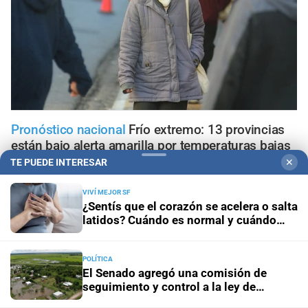
Pronóstico nacional
Frío extremo: 13 provincias
están bajo alerta amarilla por temperaturas bajas
TE PUEDE INTERESAR
✕
Aniversario
El Litoral cumplió 108 años y celebró la
VIVÍ MEJOR SF
trayectoria de empleados que son parte de su historia
¿Sentís que el corazón se acelera o salta
latidos? Cuándo es normal y cuándo
Panorama astrológico
Horóscopo de hoy 9 de agosto de
puede ser una arritmia
2026
POLÍTICA
El Senado agregó una comisión de
Horóscopo del día
Horóscopo de hoy para Piscis: 09 de
seguimiento y control a la ley de
agosto de 2026
emergencia hídrica