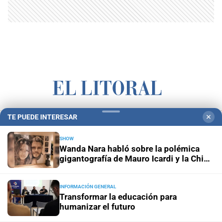
TE PUEDE INTERESAR
✕
Campolitoral
Revista Nosotros
Clasificados
CYD Litoral
Podcasts
Mirador Provincial
VivíMejor SF
Puerto Negocios
SHOW
Wanda Nara habló sobre la polémica
Notife
Educacion SF
gigantografía de Mauro Icardi y la China
Suárez: "La armaron mis hijas"
INFORMACIÓN GENERAL
Transformar la educación para
humanizar el futuro