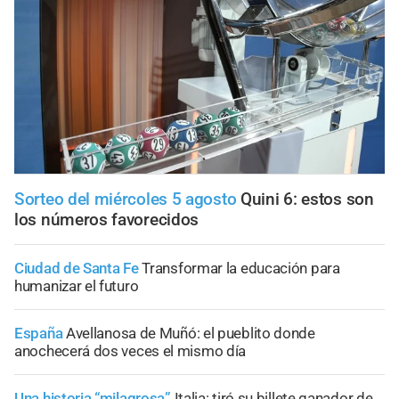
Sorteo del miércoles 5 agosto
Quini 6: estos son
los números favorecidos
Ciudad de Santa Fe
Transformar la educación para
humanizar el futuro
España
Avellanosa de Muñó: el pueblito donde
anochecerá dos veces el mismo día
Una historia “milagrosa”
Italia: tiró su billete ganador de