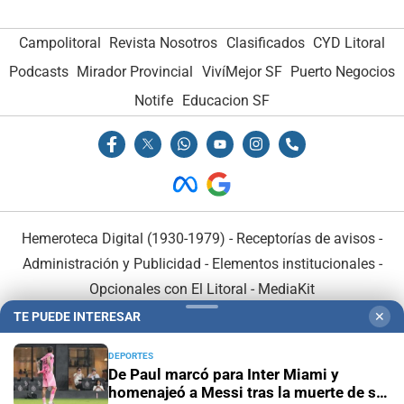
Campolitoral
Revista Nosotros
Clasificados
CYD Litoral
Podcasts
Mirador Provincial
VivíMejor SF
Puerto Negocios
Notife
Educacion SF
Hemeroteca Digital (1930-1979)
-
Receptorías de avisos
-
Administración y Publicidad
-
Elementos institucionales
-
Opcionales con El Litoral
-
MediaKit
TE PUEDE INTERESAR
✕
El Litoral es miembro de:
DEPORTES
De Paul marcó para Inter Miami y
homenajeó a Messi tras la muerte de su