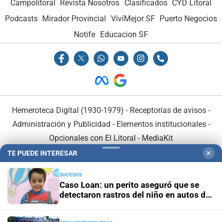
Campolitoral
Revista Nosotros
Clasificados
CYD Litoral
Podcasts
Mirador Provincial
VivíMejor SF
Puerto Negocios
Notife
Educacion SF
Hemeroteca Digital (1930-1979)
-
Receptorías de avisos
-
Administración y Publicidad
-
Elementos institucionales
-
Opcionales con El Litoral
-
MediaKit
TE PUEDE INTERESAR
✕
El Litoral es miembro de:
SUCESOS
Caso Loan: un perito aseguró que se
detectaron rastros del niño en autos de
los acusados