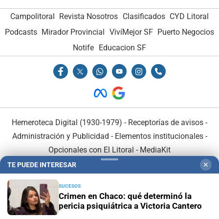
Campolitoral
Revista Nosotros
Clasificados
CYD Litoral
Podcasts
Mirador Provincial
VivíMejor SF
Puerto Negocios
Notife
Educacion SF
Hemeroteca Digital (1930-1979)
-
Receptorías de avisos
-
Administración y Publicidad
-
Elementos institucionales
-
Opcionales con El Litoral
-
MediaKit
TE PUEDE INTERESAR
✕
El Litoral es miembro de:
SUCESOS
Crimen en Chaco: qué determinó la
pericia psiquiátrica a Victoria Cantero