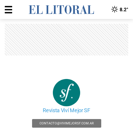
8.2°
Revista Viví Mejor SF
CONTACTO@VIVIMEJORSF.COM.AR