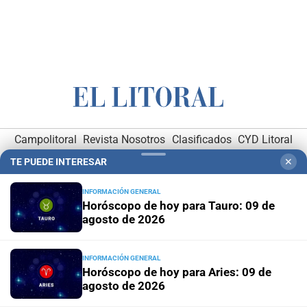
Campolitoral
Revista Nosotros
Clasificados
CYD Litoral
Podcasts
Mirador Provincial
VivíMejor SF
Puerto Negocios
TE PUEDE INTERESAR
✕
Notife
Educacion SF
INFORMACIÓN GENERAL
Horóscopo de hoy para Tauro: 09 de
agosto de 2026
INFORMACIÓN GENERAL
Horóscopo de hoy para Aries: 09 de
agosto de 2026
Hemeroteca Digital (1930-1979)
-
Receptorías de avisos
-