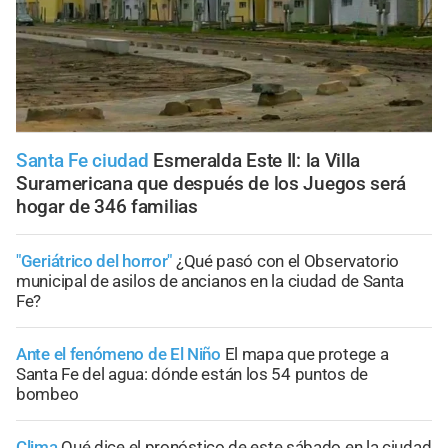
Santa Fe ciudad
Esmeralda Este II: la Villa
Suramericana que después de los Juegos será
hogar de 346 familias
"Geriátrico del horror"
¿Qué pasó con el Observatorio
municipal de asilos de ancianos en la ciudad de Santa
Fe?
Ante el fenómeno de El Niño
El mapa que protege a
Santa Fe del agua: dónde están los 54 puntos de
bombeo
Clima
Qué dice el pronóstico de este sábado en la ciudad