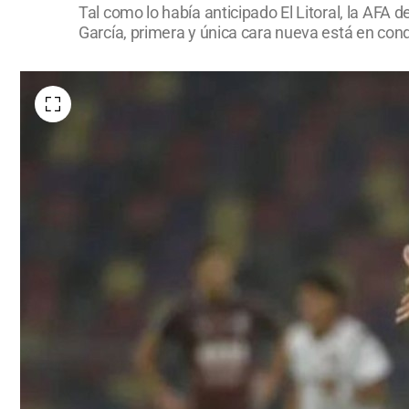
Tal como lo había anticipado El Litoral, la AFA
García, primera y única cara nueva está en con