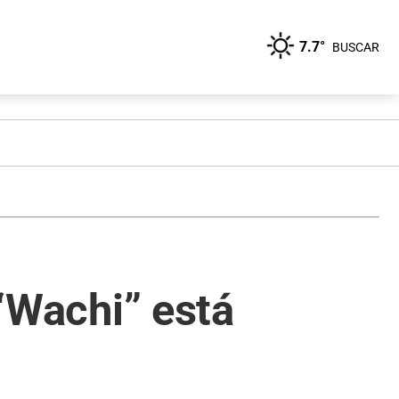
7.7°
BUSCAR
 “Wachi” está