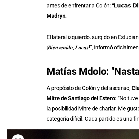
antes de enfrentar a Colón:
“L𝘂𝗰𝗮𝘀 
Madryn.
El lateral izquierdo, surgido en Estudia
¡𝑩𝒊𝒆𝒏𝒗𝒆𝒏𝒊𝒅𝒐, 𝑳𝒖𝒄𝒂𝒔!”, informó oficia
Matías Mdolo: "Nasta
A propósito de Colón y del ascenso,
Cl
Mitre de Santiago del Estero:
“No tuve 
la posibilidad Mitre de charlar. Me gus
categoría difícil. Cada partido es una fin