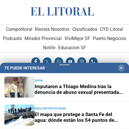
Campolitoral
Revista Nosotros
Clasificados
CYD Litoral
Podcasts
Mirador Provincial
VivíMejor SF
Puerto Negocios
Notife
Educacion SF
TE PUEDE INTERESAR
✕
SHOW
Imputaron a Thiago Medina tras la
Hemeroteca Digital (1930-1979)
-
Receptorías de avisos
-
denuncia de abuso sexual presentada
por su prima
Administración y Publicidad
-
Elementos institucionales
-
Opcionales con El Litoral
-
MediaKit
ÁREA METROPOLITANA
El mapa que protege a Santa Fe del
agua: dónde están los 54 puntos de
El Litoral es miembro de:
bombeo