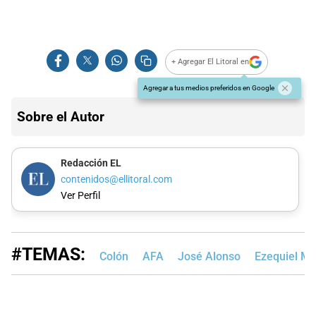
+ Agregar El Litoral en
Agregar a tus medios preferidos en Google
Sobre el Autor
Redacción EL
contenidos@ellitoral.com
Ver Perfil
#TEMAS:
Colón
AFA
José Alonso
Ezequiel M