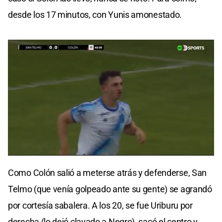
desde los 17 minutos, con Yunis amonestado.
0
seconds
Como Colón salió a meterse atrás y defenderse, San
of
0
Telmo (que venía golpeado ante su gente) se agrandó
seconds
por cortesía sabalera. A los 20, se fue Uriburu por
derecha (lo dejó clavado a Negro), sacó el centro y