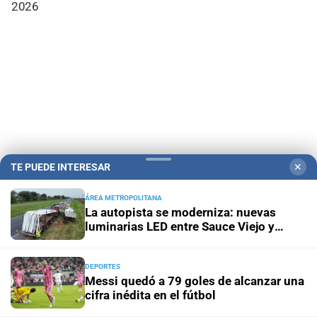
2026
TE PUEDE INTERESAR
✕
ÁREA METROPOLITANA
Campolitoral
Revista Nosotros
Clasificados
CYD Litoral
La autopista se moderniza: nuevas
luminarias LED entre Sauce Viejo y
Podcasts
Mirador Provincial
VivíMejor SF
Puerto Negocios
Santo Tomé
Notife
Educacion SF
DEPORTES
Messi quedó a 79 goles de alcanzar una
cifra inédita en el fútbol