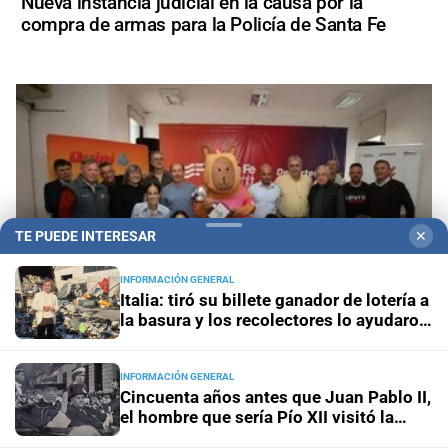
Nueva instancia judicial en la causa por la
compra de armas para la Policía de Santa Fe
TE PUEDE INTERESAR
✕
INFORMACIÓN GENERAL
Italia: tiró su billete ganador de lotería a
la basura y los recolectores lo ayudaron
a recuperarlo
La Copa Santa Fe fortalece el ciclismo con
INFORMACIÓN GENERAL
Cincuenta años antes que Juan Pablo II,
nuevas competencias de ruta y pista
el hombre que sería Pío XII visitó la
Argentina