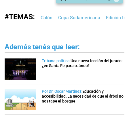
#TEMAS:
Colón
Copa Sudamericana
Edición Im
Además tenés que leer:
Tribuna política
Una nueva lección del jurado:
¿en Santa Fe para cuándo?
Por Dr. Oscar Martínez
Educación y
accesibilidad. La necesidad de que el árbol no
nos tape el bosque