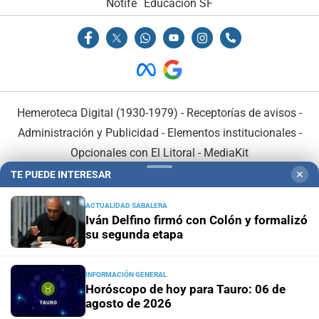
Notife
Educacion SF
Hemeroteca Digital (1930-1979)
-
Receptorías de avisos
-
Administración y Publicidad
-
Elementos institucionales
-
Opcionales con El Litoral
-
MediaKit
TE PUEDE INTERESAR
✕
El Litoral es miembro de:
ACTUALIDAD SABALERA
Iván Delfino firmó con Colón y formalizó
su segunda etapa
INFORMACIÓN GENERAL
En Asociación con:
Horóscopo de hoy para Tauro: 06 de
agosto de 2026