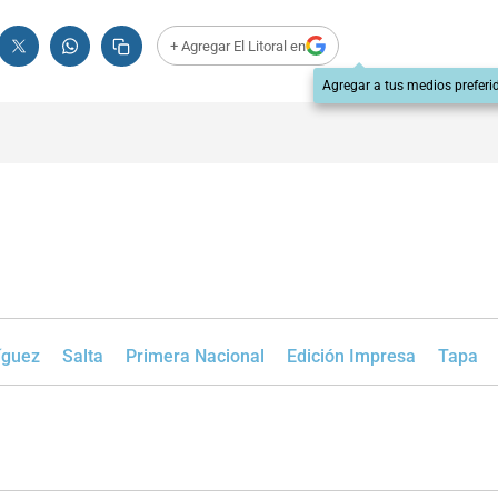
+ Agregar El Litoral en
Agregar a tus medios preferi
íguez
Salta
Primera Nacional
Edición Impresa
Tapa