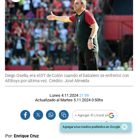
Diego Osella, era el DT de Colón cuando el Sabalero se enfrentó con
All Boys por última vez. Crédito: José Almeida
Lunes 4.11.2024
21:59
Actualizado al
Martes 5.11.2024
0:50
hs
+ Agregar El Litoral en
Agregar a tus medios preferidos en Google
Por:
Enrique Cruz