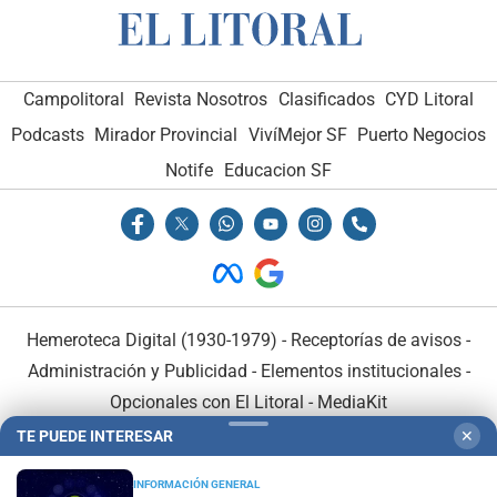
Campolitoral
Revista Nosotros
Clasificados
CYD Litoral
Podcasts
Mirador Provincial
VivíMejor SF
Puerto Negocios
Notife
Educacion SF
Hemeroteca Digital (1930-1979)
-
Receptorías de avisos
-
Administración y Publicidad
-
Elementos institucionales
-
Opcionales con El Litoral
-
MediaKit
TE PUEDE INTERESAR
✕
El Litoral es miembro de:
INFORMACIÓN GENERAL