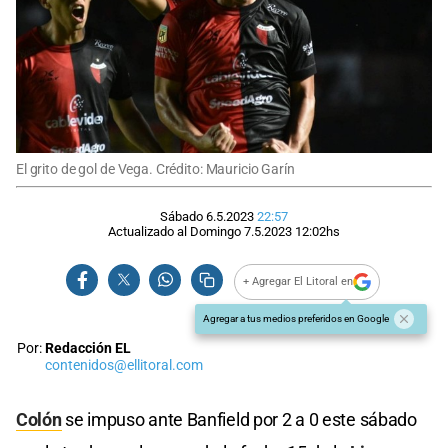
El grito de gol de Vega. Crédito: Mauricio Garín
Sábado 6.5.2023
22:57
Actualizado al
Domingo 7.5.2023
12:02
hs
+ Agregar El Litoral en
Agregar a tus medios preferidos en Google
Por:
Redacción EL
contenidos@ellitoral.com
Colón
se impuso ante Banfield por 2 a 0 este sábado