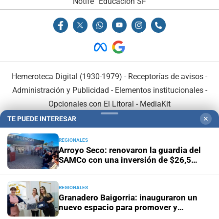
Notife
Educacion SF
Hemeroteca Digital (1930-1979)
-
Receptorías de avisos
-
Administración y Publicidad
-
Elementos institucionales
-
Opcionales con El Litoral
-
MediaKit
TE PUEDE INTERESAR
✕
El Litoral es miembro de:
REGIONALES
Arroyo Seco: renovaron la guardia del
SAMCo con una inversión de $26,5
millones
REGIONALES
En Asociación con:
Granadero Baigorria: inauguraron un
nuevo espacio para promover y
sostener la lactancia materna