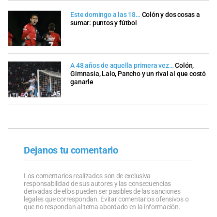
Este domingo a las 18…
Colón y dos cosas a
sumar: puntos y fútbol
A 48 años de aquella primera vez…
Colón,
Gimnasia, Lalo, Pancho y un rival al que costó
ganarle
Dejanos tu comentario
Los comentarios realizados son de exclusiva
responsabilidad de sus autores y las consecuencias
derivadas de ellos pueden ser pasibles de las sanciones
legales que correspondan. Evitar comentarios ofensivos o
que no respondan al tema abordado en la información.