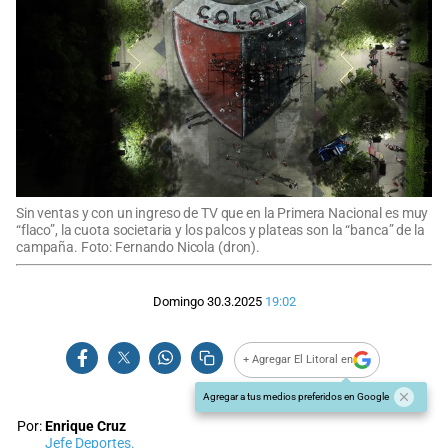
Sin ventas y con un ingreso de TV que en la Primera Nacional es muy
“flaco”, la cuota societaria y los palcos y plateas son la “banca” de la
campaña. Foto: Fernando Nicola (dron).
Domingo 30.3.2025
19:02
+ Agregar El Litoral en
Agregar a tus medios preferidos en Google
Por:
Enrique Cruz
Jefe Deportes.