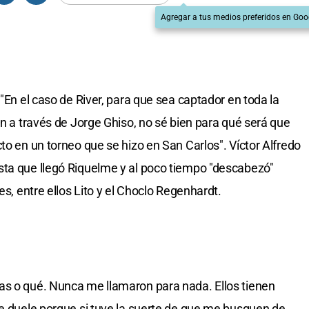
Agregar a tus medios preferidos en Goo
 "En el caso de River, para que sea captador en toda la
on a través de Jorge Ghiso, no sé bien para qué será que
to en un torneo que se hizo en San Carlos". Víctor Alfredo
sta que llegó Riquelme y al poco tiempo "descabezó"
es, entre ellos Lito y el Choclo Regenhardt.
as o qué. Nunca me llamaron para nada. Ellos tienen
me duele porque si tuve la suerte de que me busquen de