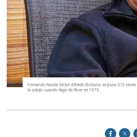
Fernando Nicola Víctor Alfredo Bottaniz se puso 313 veces la
lo cobijó cuando llegó de River en 1975.