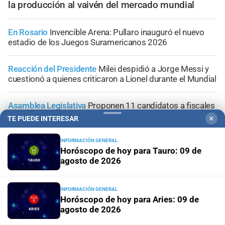
la producción al vaivén del mercado mundial
En Rosario
Invencible Arena: Pullaro inauguró el nuevo
estadio de los Juegos Suramericanos 2026
Reacción del Presidente
Milei despidió a Jorge Messi y
cuestionó a quienes criticaron a Lionel durante el Mundial
Asamblea Legislativa
Proponen 11 candidatos a fiscales
del MPA de Santa Fe
TE PUEDE INTERESAR
✕
Con tratamiento preferencial para el 20 de agosto
INFORMACIÓN GENERAL
Horóscopo de hoy para Tauro: 09 de
Diputados empieza en comisiones el debate sobre el
agosto de 2026
sistema electoral de Santa Fe
INFORMACIÓN GENERAL
Horóscopo de hoy para Aries: 09 de
agosto de 2026