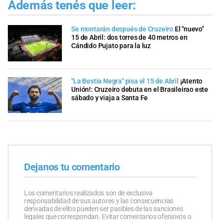
Además tenés que leer:
Se montarán después de Cruzeiro
El "nuevo"
15 de Abril: dos torres de 40 metros en
Cándido Pujato para la luz
"La Bestia Negra" pisa el 15 de Abril
¡Atento
Unión!: Cruzeiro debuta en el Brasileirao este
sábado y viaja a Santa Fe
Dejanos tu comentario
Los comentarios realizados son de exclusiva
responsabilidad de sus autores y las consecuencias
derivadas de ellos pueden ser pasibles de las sanciones
legales que correspondan. Evitar comentarios ofensivos o