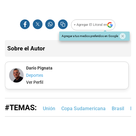
+ Agregar El Litoral en
Agregar a tus medios preferidos en Google
Sobre el Autor
Darío Pignata
Deportes
Ver Perfil
#TEMAS:
Unión
Copa Sudamericana
Brasil
Ed