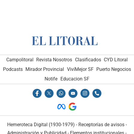
Campolitoral
Revista Nosotros
Clasificados
CYD Litoral
Podcasts
Mirador Provincial
VivíMejor SF
Puerto Negocios
Notife
Educacion SF
Hemeroteca Digital (1930-1979)
-
Receptorías de avisos
-
Administración y Publicidad
-
Elementos institucionales
-