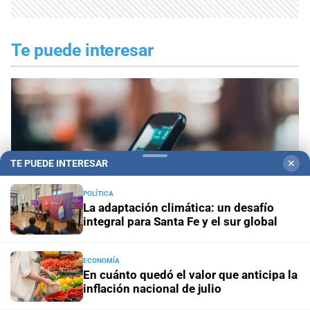
Te puede interesar
TE PUEDE INTERESAR
✕
POLÍTICA
La adaptación climática: un desafío
integral para Santa Fe y el sur global
ECONOMÍA
En cuánto quedó el valor que anticipa la
Buscan identificar a los autores de las amenazas
inflación nacional de julio
contra un médico, un abogado y un periodista