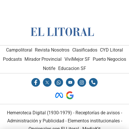
Campolitoral
Revista Nosotros
Clasificados
CYD Litoral
Podcasts
Mirador Provincial
VivíMejor SF
Puerto Negocios
Notife
Educacion SF
Hemeroteca Digital (1930-1979)
-
Receptorías de avisos
-
Administración y Publicidad
-
Elementos institucionales
-
Opcionales con El Litoral
-
MediaKit