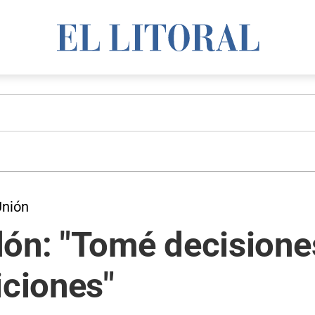
Unión
dón: "Tomé decision
iciones"