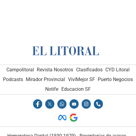
Campolitoral
Revista Nosotros
Clasificados
CYD Litoral
Podcasts
Mirador Provincial
VivíMejor SF
Puerto Negocios
Notife
Educacion SF
Hemeroteca Digital (1930-1979)
-
Receptorías de avisos
-