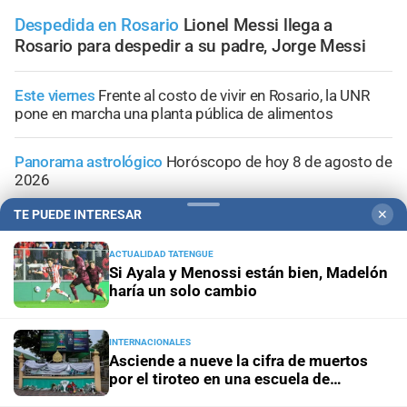
Despedida en Rosario
Lionel Messi llega a
Rosario para despedir a su padre, Jorge Messi
Este viernes
Frente al costo de vivir en Rosario, la UNR
pone en marcha una planta pública de alimentos
Panorama astrológico
Horóscopo de hoy 8 de agosto de
2026
TE PUEDE INTERESAR
✕
Horóscopo del día
Horóscopo de hoy para Piscis: 08 de
agosto de 2026
ACTUALIDAD TATENGUE
Si Ayala y Menossi están bien, Madelón
haría un solo cambio
Horóscopo del día
Horóscopo de hoy para Acuario: 08
de agosto de 2026
INTERNACIONALES
Asciende a nueve la cifra de muertos
por el tiroteo en una escuela de
Tailandia