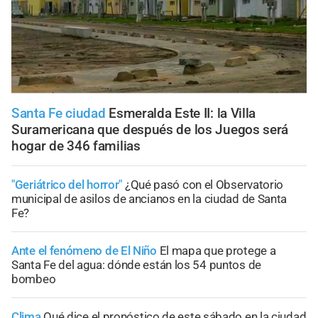
Santa Fe ciudad
Esmeralda Este II: la Villa
Suramericana que después de los Juegos será
hogar de 346 familias
"Geriátrico del horror"
¿Qué pasó con el Observatorio
municipal de asilos de ancianos en la ciudad de Santa
Fe?
Ante el fenómeno de El Niño
El mapa que protege a
Santa Fe del agua: dónde están los 54 puntos de
bombeo
Clima
Qué dice el pronóstico de este sábado en la ciudad