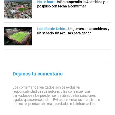
No se hace
Unión suspendió la Asamblea y la
pospuso con fecha a confirmar
Los días de Unión…
Un jueves de asambleas y
un sábado sin excusas para ganar
Dejanos tu comentario
Los comentarios realizados son de exclusiva
responsabilidad de sus autores y las consecuencias
derivadas de ellos pueden ser pasibles de las sanciones
legales que correspondan. Evitar comentarios ofensivos o
que no respondan al tema abordado en la información.