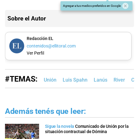
Agregar a tus medios preferidos en Google
Sobre el Autor
Redacción EL
contenidos@ellitoral.com
Ver Perfil
#TEMAS:
Unión
Luis Spahn
Lanús
River
Cop
Además tenés que leer:
Sigue la novela
Comunicado de Unión por la
situación contractual de Dómina