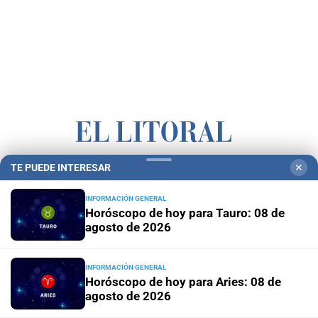
TE PUEDE INTERESAR
✕
Campolitoral
Revista Nosotros
Clasificados
CYD Litoral
Podcasts
Mirador Provincial
VivíMejor SF
Puerto Negocios
INFORMACIÓN GENERAL
Horóscopo de hoy para Tauro: 08 de
Notife
Educacion SF
agosto de 2026
INFORMACIÓN GENERAL
Horóscopo de hoy para Aries: 08 de
agosto de 2026