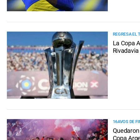
REGRESA EL 
La Copa A
Rivadavia 
16AVOS DE F
Quedaron d
Copa Arge