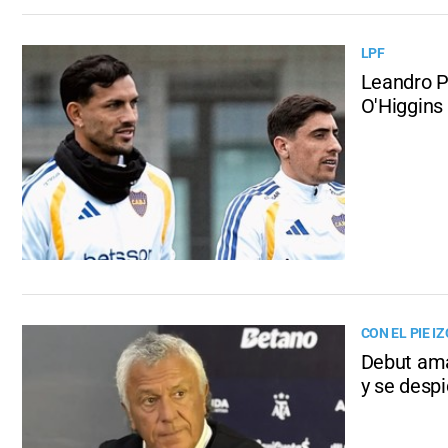
LPF
Leandro P
O'Higgins
CON EL PIE I
Debut ama
y se despi