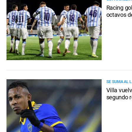
Racing gol
octavos de
SE SUMA AL 
Villa vuel
segundo r