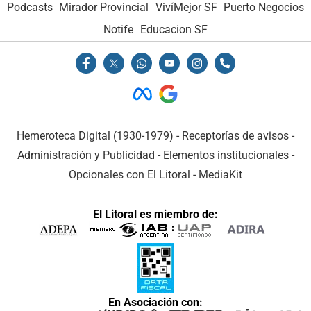
Podcasts
Mirador Provincial
VivíMejor SF
Puerto Negocios
Notife
Educacion SF
Hemeroteca Digital (1930-1979)
-
Receptorías de avisos
-
Administración y Publicidad
-
Elementos institucionales
-
Opcionales con El Litoral
-
MediaKit
El Litoral es miembro de:
En Asociación con: