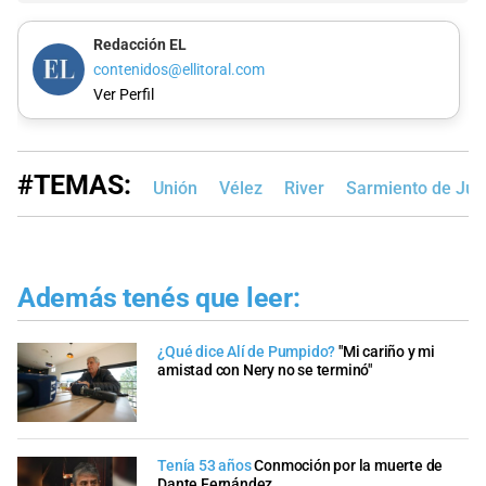
Redacción EL
contenidos@ellitoral.com
Ver Perfil
#TEMAS:
Unión
Vélez
River
Sarmiento de Jun
Además tenés que leer:
¿Qué dice Alí de Pumpido?
"Mi cariño y mi
amistad con Nery no se terminó"
Tenía 53 años
Conmoción por la muerte de
Dante Fernández