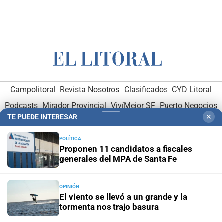
Campolitoral
Revista Nosotros
Clasificados
CYD Litoral
Podcasts
Mirador Provincial
VivíMejor SF
Puerto Negocios
TE PUEDE INTERESAR
✕
Notife
Educacion SF
POLÍTICA
Proponen 11 candidatos a fiscales
generales del MPA de Santa Fe
OPINIÓN
El viento se llevó a un grande y la
Hemeroteca Digital (1930-1979)
-
Receptorías de avisos
-
tormenta nos trajo basura
Administración y Publicidad
-
Elementos institucionales
-