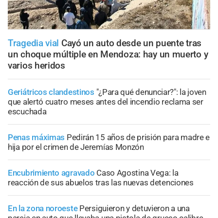
Tragedia vial
Cayó un auto desde un puente tras
un choque múltiple en Mendoza: hay un muerto y
varios heridos
Geriátricos clandestinos
"¿Para qué denunciar?": la joven
que alertó cuatro meses antes del incendio reclama ser
escuchada
Penas máximas
Pedirán 15 años de prisión para madre e
hija por el crimen de Jeremías Monzón
Encubrimiento agravado
Caso Agostina Vega: la
reacción de sus abuelos tras las nuevas detenciones
En la zona noroeste
Persiguieron y detuvieron a una
pareja en auto que llevaba una pistola de grueso calibre