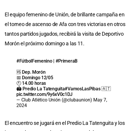
El equipo femenino de Unión, de brillante campaña en
el torneo de ascenso de Afa con tres victorias en otros
tantos partidos jugados, recibirá la visita de Deportivo
Morón el próximo domingo a las 11.
#FútbolFemenino
|
#PrimeraB
🆚 Dep. Morón
📅 Domingo 12/05
🕚 14.00 horas
🏟 Predio La Tatenguita
#VamosLasPibas
🇦🇹
pic.twitter.com/9y6xV0c1DJ
— Club Atlético Unión (@clubaunion)
May 7,
2024
El encuentro se jugará en el Predio La Tatenguita y los