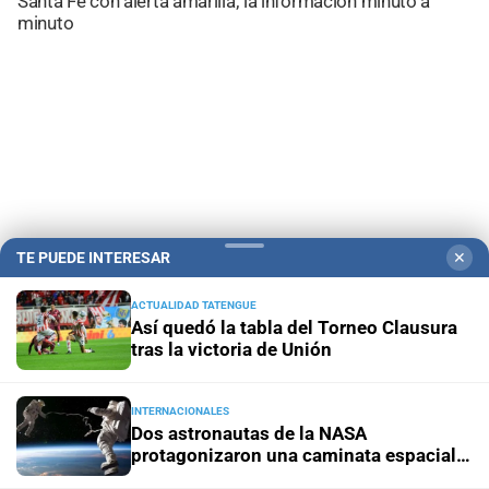
Santa Fe con alerta amarilla; la información minuto a
minuto
TE PUEDE INTERESAR
✕
ACTUALIDAD TATENGUE
Así quedó la tabla del Torneo Clausura
Campolitoral
Revista Nosotros
Clasificados
CYD Litoral
tras la victoria de Unión
Podcasts
Mirador Provincial
VivíMejor SF
Puerto Negocios
Notife
Educacion SF
INTERNACIONALES
Dos astronautas de la NASA
protagonizaron una caminata espacial
de seis horas y media