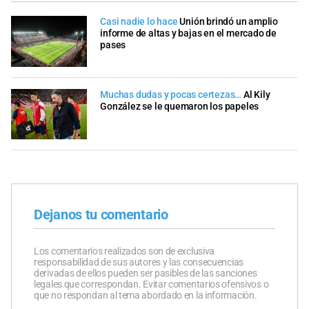
Casi nadie lo hace
Unión brindó un amplio
informe de altas y bajas en el mercado de
pases
Muchas dudas y pocas certezas…
Al Kily
González se le quemaron los papeles
Dejanos tu comentario
Los comentarios realizados son de exclusiva
responsabilidad de sus autores y las consecuencias
derivadas de ellos pueden ser pasibles de las sanciones
legales que correspondan. Evitar comentarios ofensivos o
que no respondan al tema abordado en la información.