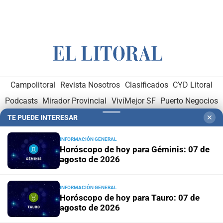
Campolitoral
Revista Nosotros
Clasificados
CYD Litoral
Podcasts
Mirador Provincial
VivíMejor SF
Puerto Negocios
Notife
Educacion SF
TE PUEDE INTERESAR
✕
INFORMACIÓN GENERAL
Horóscopo de hoy para Géminis: 07 de
agosto de 2026
INFORMACIÓN GENERAL
Hemeroteca Digital (1930-1979)
-
Receptorías de avisos
-
Horóscopo de hoy para Tauro: 07 de
Administración y Publicidad
-
Elementos institucionales
-
agosto de 2026
Opcionales con El Litoral
-
MediaKit