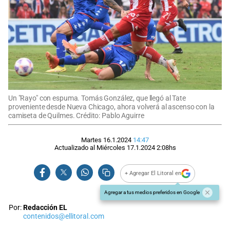
Un "Rayo" con espuma. Tomás González, que llegó al Tate
proveniente desde Nueva Chicago, ahora volverá al ascenso con la
camiseta de Quilmes. Crédito: Pablo Aguirre
Martes 16.1.2024
14:47
Actualizado al
Miércoles 17.1.2024
2:08
hs
+ Agregar El Litoral en
Agregar a tus medios preferidos en Google
Por:
Redacción EL
contenidos@ellitoral.com