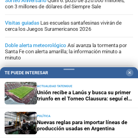
Sorteo Aniversario
Quini 6: pozo de $20.000 millones,
con 3 millones de dólares del Siempre Sale
Visitas guiadas
Las escuelas santafesinas vivirán de
cerca los Juegos Suramericanos 2026
Doble alerta meteorológico
Así avanza la tormenta por
Santa Fe con alerta amarilla; la información minuto a
minuto
TE PUEDE INTERESAR
✕
Vigentes hasta el 12 de agosto
Mirá las ofertas en Alvear
Supermercados
ACTUALIDAD TATENGUE
Unión recibe a Lanús y busca su primer
triunfo en el Torneo Clausura: seguí el
minuto a minuto
POLÍTICA
Nuevas reglas para importar líneas de
producción usadas en Argentina