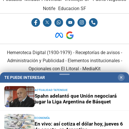
Notife
Educacion SF
Hemeroteca Digital (1930-1979)
-
Receptorías de avisos
-
Administración y Publicidad
-
Elementos institucionales
-
Opcionales con El Litoral
-
MediaKit
TE PUEDE INTERESAR
✕
El Litoral es miembro de:
ACTUALIDAD TATENGUE
Spahn adelantó que Unión negociará
jugar la Liga Argentina de Básquet
ECONOMÍA
En Asociación con:
En vivo: así cotiza el dólar hoy, jueves 6