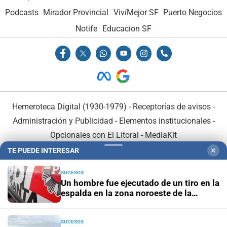
Podcasts
Mirador Provincial
VivíMejor SF
Puerto Negocios
Notife
Educacion SF
Hemeroteca Digital (1930-1979)
-
Receptorías de avisos
-
Administración y Publicidad
-
Elementos institucionales
-
Opcionales con El Litoral
-
MediaKit
TE PUEDE INTERESAR
✕
El Litoral es miembro de:
SUCESOS
Un hombre fue ejecutado de un tiro en la
espalda en la zona noroeste de la
ciudad
SUCESOS