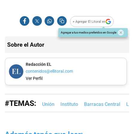
+ Agregar El Litoral en
Agregar a tus medios preferidos en Google
Sobre el Autor
Redacción EL
contenidos@ellitoral.com
Ver Perfil
#TEMAS:
Unión
Instituto
Barracas Central
Lig