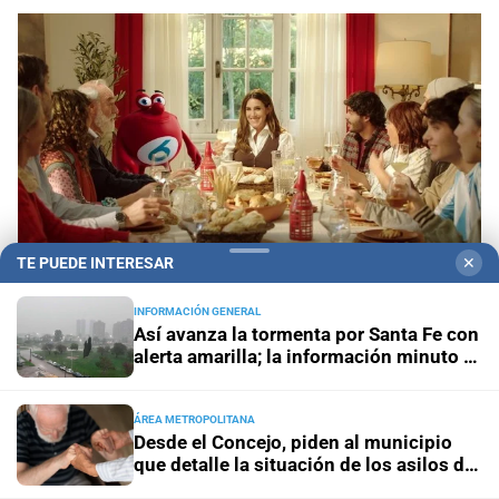
TE PUEDE INTERESAR
✕
INFORMACIÓN GENERAL
Así avanza la tormenta por Santa Fe con
Sorteo Aniversario
Quini 6: pozo de $20.000
alerta amarilla; la información minuto a
millones, con 3 millones de dólares del Siempre
minuto
Sale
ÁREA METROPOLITANA
Desde el Concejo, piden al municipio
que detalle la situación de los asilos de
Visitas guiadas
Las escuelas santafesinas vivirán de
ancianos en Santa Fe
cerca los Juegos Suramericanos 2026